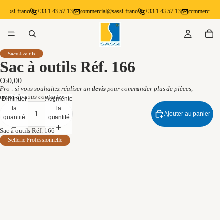
sassi-france.fr
+33 1 43 57 13 74
commercial@sassi-france.fr
+33 1 43 57 13 74
commercial@sa
Sacs à outils
Sac à outils Réf. 166
€60,00
Pro : si vous souhaitez réaliser un
devis
pour commander plus de pièces,
merci de
nous contacter.
Diminuer
Augmenter
la
la
Ajouter au panier
quantité
quantité
Sac à outils Réf. 166
Sellerie Professionnelle