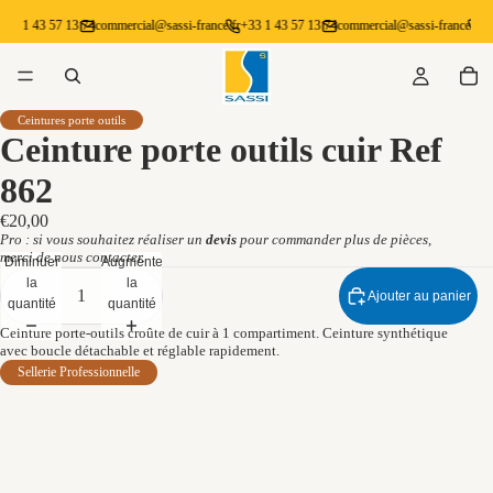
+33 1 43 57 13 74
commercial@sassi-france.fr
+33 1 43 57 13 74
commercial@sassi-france.fr
+3
Ceintures porte outils
Ceinture porte outils cuir Ref
862
€20,00
Pro : si vous souhaitez réaliser un
devis
pour commander plus de pièces,
merci de
nous contacter.
Diminuer
Augmenter
la
la
Ajouter au panier
quantité
quantité
Ceinture porte-outils croûte de cuir à 1 compartiment. Ceinture synthétique
avec boucle détachable et réglable rapidement.
Sellerie Professionnelle