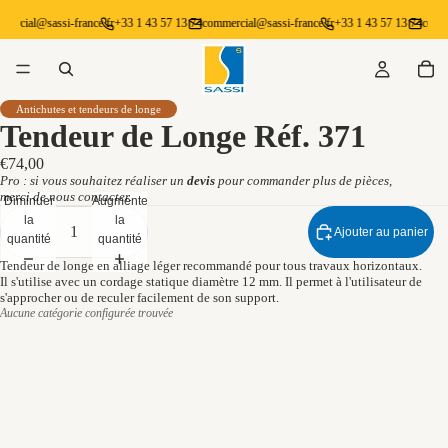
ercial@sassi-france.fr
+33 1 43 57 13 74
commercial@sassi-france.fr
+33 1 43 57 13 74
comme
Antichutes et tendeurs de longe
Tendeur de Longe Réf. 371
€74,00
Pro : si vous souhaitez réaliser un
devis
pour commander plus de pièces,
merci de
nous contacter.
Diminuer
Augmenter
la
la
Ajouter au panier
quantité
quantité
Tendeur de longe en alliage léger recommandé pour tous travaux horizontaux.
Il s'utilise avec un cordage statique diamètre 12 mm. Il permet à l'utilisateur de
s'approcher ou de reculer facilement de son support.
Aucune catégorie configurée trouvée